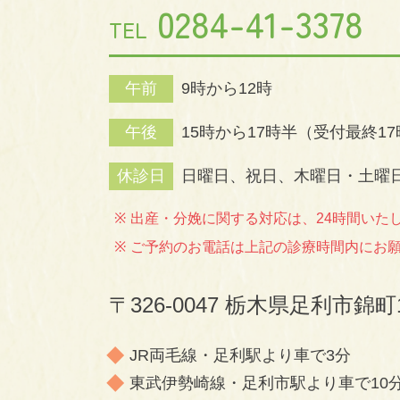
0284-41-3378
TEL
午前
9時から12時
午後
15時から17時半
（受付最終17
休診日
日曜日、祝日、
木曜日・土曜
出産・分娩に関する対応は、24時間いた
ご予約のお電話は上記の診療時間内にお
〒326-0047 栃木県足利市錦町
JR両毛線・足利駅より車で3分
東武伊勢崎線・足利市駅より車で10