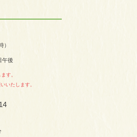
時）
日午後
します。
願いいたします。
14
分